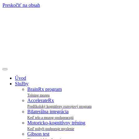
Preskočiť na obsah
Úvod
Služby
BrainRx program
Tréning mozgu
AccelerateRx
Predškolský kognitívny rozvojový program
Bilaterálna integrácia
Keď telo a mozog spolupracujú
Motoricko-kognitívny tréning
Keď pohyb podporuje myslenie
Gibson test