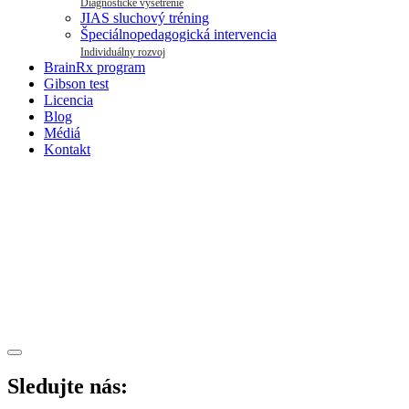
Diagnostické vyšetrenie
JIAS sluchový tréning
Špeciálnopedagogická intervencia
Individuálny rozvoj
BrainRx program
Gibson test
Licencia
Blog
Médiá
Kontakt
Sledujte nás: