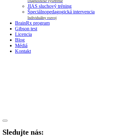
Diagnostické vyšetrenie
JIAS sluchový tréning
Špeciálnopedagogická intervencia
Individuálny rozvoj
BrainRx program
Gibson test
Licencia
Blog
Médiá
Kontakt
Sledujte nás: